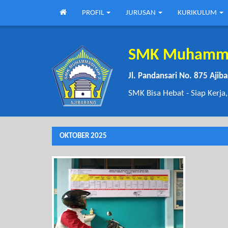
PROFIL
JURUSAN
KURIKULUM
SMK Muhammad
Jl. Pandansari No. 875 Aji
SMK Bisa Hebat - Siap Kerja,
OKTOBER 2025