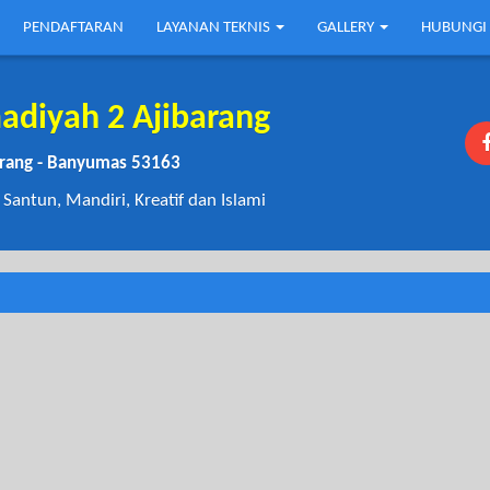
PENDAFTARAN
LAYANAN TEKNIS
GALLERY
HUBUNGI
iyah 2 Ajibarang
barang - Banyumas 53163
 Santun, Mandiri, Kreatif dan Islami