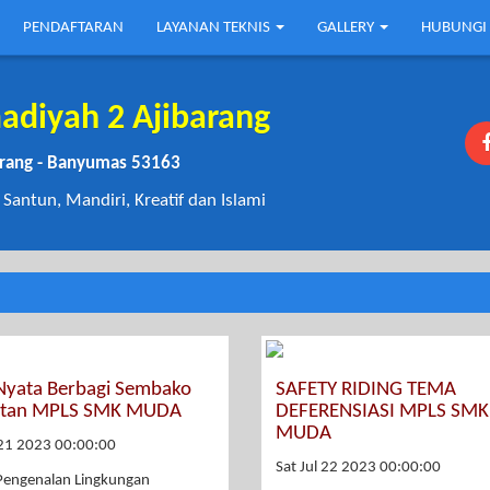
PENDAFTARAN
LAYANAN TEKNIS
GALLERY
HUBUNGI
iyah 2 Ajibarang
barang - Banyumas 53163
 Santun, Mandiri, Kreatif dan Islami
 Nyata Berbagi Sembako
SAFETY RIDING TEMA
atan MPLS SMK MUDA
DEFERENSIASI MPLS SMK
MUDA
l 21 2023 00:00:00
Sat Jul 22 2023 00:00:00
Pengenalan Lingkungan