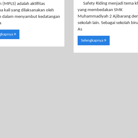
Safety Riding menjadi tema k
h (MPLS) adalah aktifitas
yang membedakan SMK
a kali yang dilaksanakan oleh
Muhammadiyah 2 Ajibarang de
ah dalam menyambut kedatangan
sekolah lain. Sebagai sekolah bi
a
As
ngkapnya
Selengkapnya