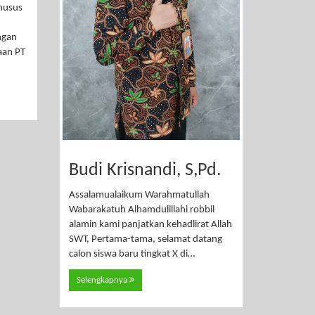
husus
ngan
naan PT
Budi Krisnandi, S,Pd.
Assalamualaikum Warahmatullah
Wabarakatuh Alhamdulillahi robbil
alamin kami panjatkan kehadlirat Allah
SWT, Pertama-tama, selamat datang
calon siswa baru tingkat X di…
Selengkapnya