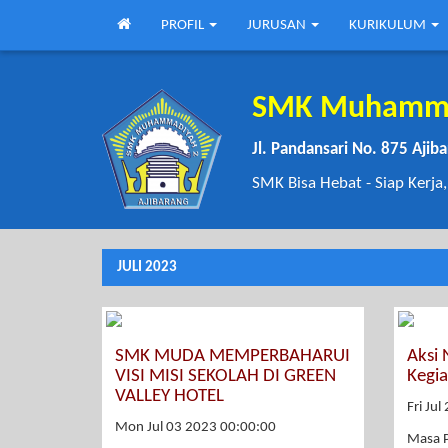
PROFIL
JURUSAN
KURIKULUM
SMK Muhammad
Jl. Pandansari No. 875 Aji
SMK Bisa Hebat - Siap Kerja,
JULI 2023
SMK MUDA MEMPERBAHARUI
Aksi
VISI MISI SEKOLAH DI GREEN
Kegi
VALLEY HOTEL
Fri Ju
Mon Jul 03 2023 00:00:00
Masa 